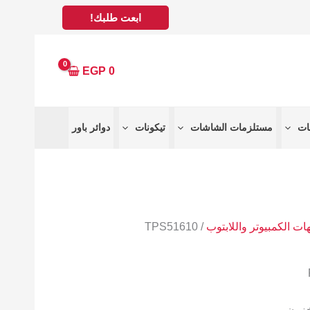
ابعت طلبك!
EGP
0
مستلزمات الشاشات
تيكونات
دوائر باور
ات الكمبيوتر واللابتوب
/ TPS51610
خزون