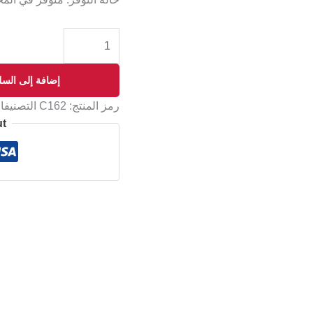
إضافة إلى السل
رمز المنتج:
C162
التصنيف
ut