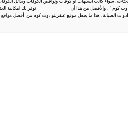
 يحتاجه، سواء كانت ايسيهات او كوفات ونواقص الكوفات وبدائل الكوفات 
دوت كوم ” ، والأفضل من هذا أن
عبقرينو دوت كوم
توفر لك امكانية الع
روا
سياسة الخصوصية و
سيا
احدث
احد