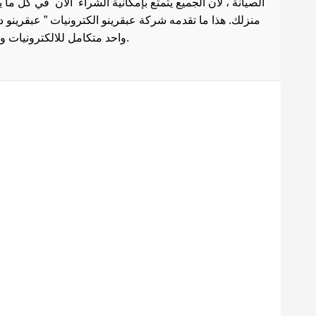
الصيانة ، لأن الجميع يتمتع بإمكانية الشراء الان في كل ما
منزلك. هذا ما تقدمه شركة عبقرينو الكترونيات ” عبقرينو 
واحد متكامل للالكترونيات وادوات الصيانة . هذا ما يجعل موقع عبقرينو دوت كوم من أفضل مواقع تسوق عبر الإنترنت في مصر.
Maecenas mi justo, interdum
at consectetur vel, tristique
et arcu.