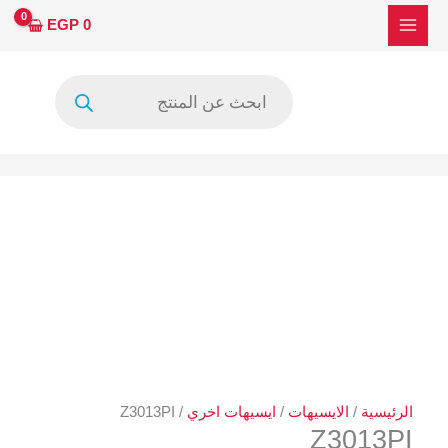
خطي
EGP
0
لى
لمحتوى
Products
search
الرئيسية
/
الايسيهات
/
ايسيهات اخري
/ Z3013PI
Z3013PI