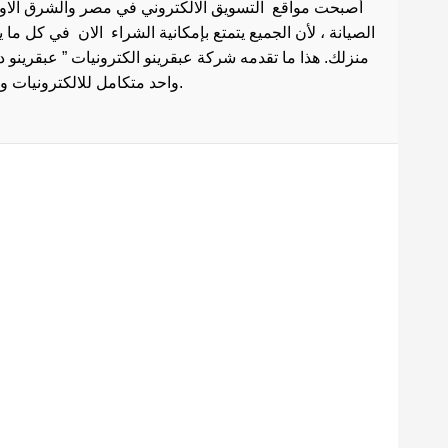
أصبحت مواقع التسويق الالكتروني في مصر والشرق الاوسط 
الصيانة ، لأن الجميع يتمتع بإمكانية الشراء الان في كل ما
منزلك. هذا ما تقدمه شركة عبقرينو الكترونيات ” عبقرينو 
واحد متكامل للالكترونيات وادوات الصيانة . هذا ما يجعل موقع عبقرينو دوت كوم من أفضل مواقع تسوق عبر الإنترنت في مصر.
Maecenas mi justo, interdum
at consectetur vel, tristique
et arcu.