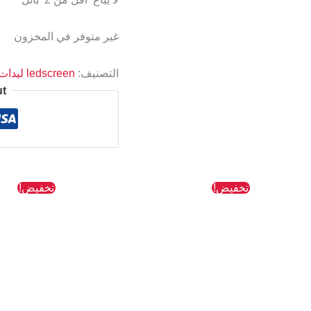
غير متوفر في المخزون
التصنيف:
ledscreen ليدات الشاشه
ut
السعر
السعر
السعر
تخفيض!
تخفيض!
الأصلي
الحالي
الأصلي
هو:
هو:
هو:
872 EGP.
654 EGP.
763 EGP.