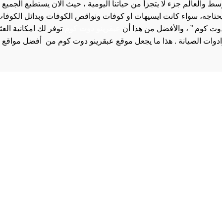
والعالم جزء لا يتجزأ من حياتنا اليومية ، حيث الان يستطيع الجميع 
 يحتاجه، سواء كانت ايسيهات او كوفات ونواقص الكوفات وبدائل الكوفات 
دوت كوم ” ، والأفضل من هذا أن
عبقرينو دوت كوم
توفر لك امكانية الع
روا
سياسة الخصوصية و
سيا
احدث
احد