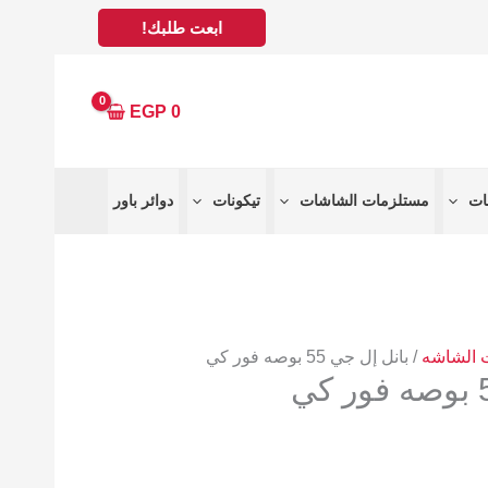
ابعت طلبك!
EGP
0
مستلزمات الشاشات
تيكونات
دوائر باور
/ بانل إل جي 55 بوصه فور كي