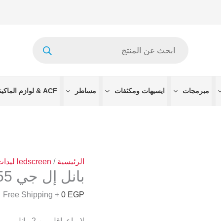
Products
search
مبرمجات
ايسيهات ومكثفات
مساطر
ACF & لوازم الماكينات
الرئيسية
/
ledscreen ليدات الشاشه
بانل إل جي 55 بوصه فور كي
+ Free Shipping
0
EGP
لا يباع اقل من 2 بانل