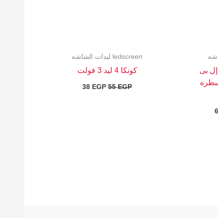
ledscreen ليدات الشاشه
بوصه إل بى
كونكا 4 ليد 3 فولت
سطره
38
EGP
55
EGP