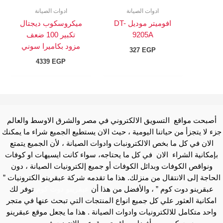
ادوات الصيانة
ادوات الصيانة
افوميتر موديل DT-
ميكروسكوب ديجتال
9205A
تكبير 100 ضعف
مزود بكاميرا سوني
327
EGP
4339
EGP
أصبحت مواقع التسويق الالكتروني في مصر والشرق الاوسط والعالم
جزء لا يتجزأ من حياتنا اليومية ، حيث الان يستطيع الجميع شراء ما يمكنك
الان في كل ما بخص الالكترونبات وادوات الصيانة ، لأن الجميع يتمتع
بإمكانية الشراء الان في كل ما يحتاجه، سواء كانت ايسيهات او كوفات
ونواقص الكوفات وبدائل الكوفات أو جميع إلكترونيات الصيانة ، دون
الحاجة إلى الانتقال من منزلك. هذا ما تقدمه شركة عبقرينو الكترونيات ”
عبقرينو دوت كوم ” ، والأفضل من هذا أن
عبقرينو دوت كوم
توفر لك
امكانية العثور علي كل جميع انواع المنتجات التي تبحث عنها في متجر
واحد متكامل للالكترونيات وادوات الصيانة . هذا ما يجعل موقع عبقرينو