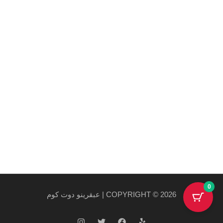
Maecenas mi justo, interdum at consectetur vel, tristique
et arcu.
روابط هامة
سياسة الخصوصية والاستخدام
سياسة الشحن
احدث المنتجات
احدث العروض
0
COPYRIGHT © 2026 | عبقرينو دوت كوم