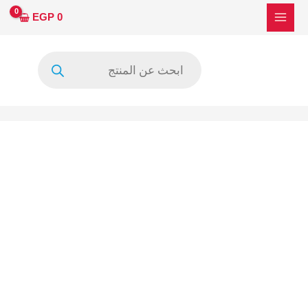
خطي
EGP
0
لى
لمحتوى
Products
search