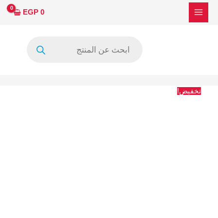
خطي
السعر
السعر
EGP
0
لى
الأصلي
الحالي
لمحتوى
هو:
هو:
Products
1260 EGP.
1962 EGP.
search
تخفيض!