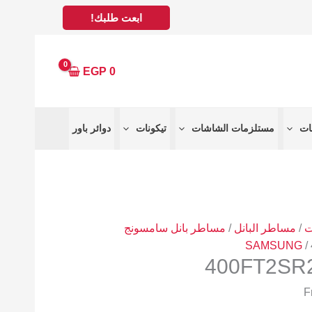
ابعت طلبك!
EGP
0
مستلزمات الشاشات
تيكونات
دوائر باور
ت
/
مساطر البانل
/
مساطر بانل سامسونج
SAMSUNG
/
400FT2SR2