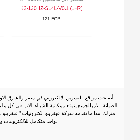
K2-120HZ-SL4L-V0.1 (L+R)
121
EGP
أصبحت مواقع التسويق الالكتروني في مصر والشرق الاوسط 
الصيانة ، لأن الجميع يتمتع بإمكانية الشراء الان في كل ما
منزلك. هذا ما تقدمه شركة عبقرينو الكترونيات ” عبقرينو 
واحد متكامل للالكترونيات وادوات الصيانة . هذا ما يجعل موقع عبقرينو دوت كوم من أفضل مواقع تسوق عبر الإنترنت في مصر.