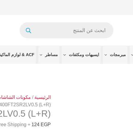
Products
search
مبرمجات
ايسيهات ومكثفات
مساطر
ACF & لوازم الماكينات
الرئيسية
/
مكونات الشاشا
 400FT2SR2LV0.5 (L+R)
LV0.5 (L+R)
+ Free Shipping
124
EGP