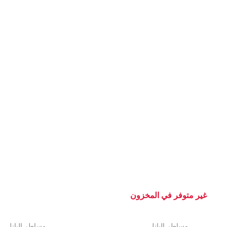
غير متوفر في المخزون
مساطر البانل
مساطر البانل