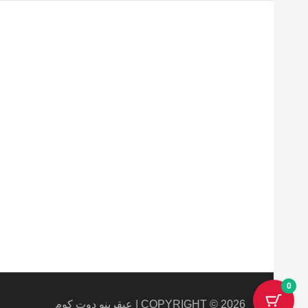
Maecenas mi justo, interdum
at consectetur vel, tristique
et arcu.
0
COPYRIGHT © 2026 | عبقرينو دوت كوم