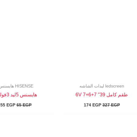
الأصلي
الحالي
الأصلي
ا
هو:
هو:
هو:
ه
P.
65 EGP.
174 EGP.
327 EGP.
ledscreen ليدات الشاشه
HISENSE هايسنس
طقم كامل 39″ 7+6+7 6V
هايسنس 5ليد 3فولت
55
EGP
65
EGP
174
EGP
327
EGP