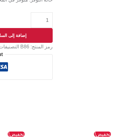
إضافة إلى السل
رمز المنتج:
B86
التصنيفات
ut
السعر
السعر
السعر
ا
تخفيض!
تخفيض!