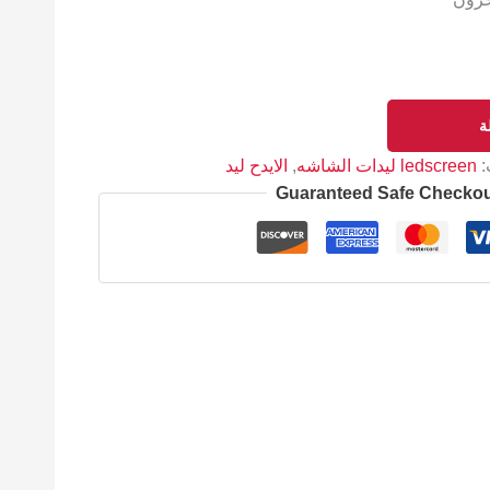
ة
:
ledscreen ليدات الشاشه
,
الايدح ليد
Guaranteed Safe Checko
لسعر