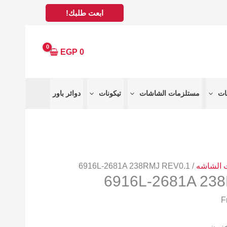
ابعت طلبك!
EGP
0
مستلزمات الشاشات
تيكونات
دوائر باور
/ 6916L-2681A 238RMJ REV0.1
6916L-2681A 23
خزون