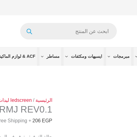
كمية
6916L-
2681A
Products
238RMJ
search
REV0.1
مبرمجات
ايسيهات ومكثفات
مساطر
ACF & لوازم الماكينات
الرئيسية
/
ledscreen ليدات الشاشه
8RMJ REV0.1
+ Free Shipping
206
EGP
حالة التوفر:
متوفر في الم