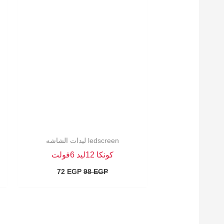
الأصلي
الحالي
هو:
هو:
72 EGP.
98 EGP.
ledscreen ليدات الشاشه
كونكا 12ليد 6فولت
72
EGP
98
EGP