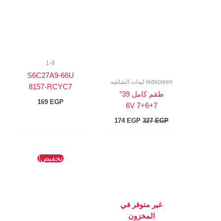
174 EGP.
327 EGP.
1-9
S6C27A9-66U
ledscreen ليدات الشاشه
8157-RCYC7
طقم كامل 39″
169
EGP
7+6+7 6V
174
EGP
327
EGP
السعر
السعر
تخفيض!
الأصلي
الحالي
هو:
هو:
491 EGP.
654 EGP.
غير متوفر في
المخزون