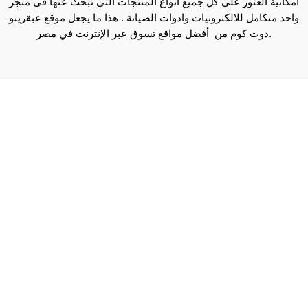
امكانية العثور علي كل جميع انواع المنتجات التي تبحث عنها في متجر
واحد متكامل للالكترونيات وادوات الصيانة . هذا ما يجعل موقع عبقرينو
دوت كوم من أفضل مواقع تسوق عبر الإنترنت في مصر.
Maecenas mi justo, interdum at consectetur vel, tristique
et arcu.