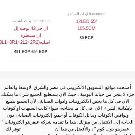
ledscreen ليدات الشاشه
ledscreen ليدات الشاشه
12LED 55″
105.5CM
ال جي42 بوصه إل
ان مسطره
80
EGP
اصليه(3L1+3R1+2L2+2R2)
491
EGP
654
EGP
أصبحت مواقع التسويق الالكتروني في مصر والشرق الاوسط والعالم
زء لا يتجزأ من حياتنا اليومية ، حيث الان يستطيع الجميع شراء ما يمكنك
الان في كل ما بخص الالكترونبات وادوات الصيانة ، لأن الجميع يتمتع
بإمكانية الشراء الان في كل ما يحتاجه، سواء كانت ايسيهات او كوفات
ونواقص الكوفات وبدائل الكوفات أو جميع إلكترونيات الصيانة ، دون
لحاجة إلى الانتقال من منزلك. هذا ما تقدمه شركة عبقرينو الكترونيات ”
عبقرينو دوت كوم ” ، والأفضل من هذا أن
عبقرينو دوت كوم
توفر لك