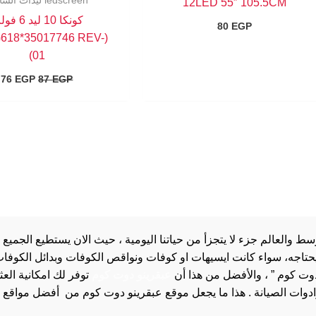
ledscreen ليدات الشاشه
12LED 55″ 105.5CM
كونكا 10 ليد 
80
EGP
G618*35017746 REV-
01)
76
EGP
87
EGP
والعالم جزء لا يتجزأ من حياتنا اليومية ، حيث الان يستطيع الجميع 
 يحتاجه، سواء كانت ايسيهات او كوفات ونواقص الكوفات وبدائل الكوفات 
دوت كوم ” ، والأفضل من هذا أن
عبقرينو دوت كوم
توفر لك امكانية الع