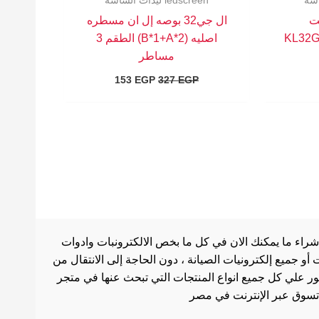
ledscreen ليدات الشاشه
6 فولت
ال جي32 بوصه إل ان مسطره
(KL32
اصليه (B*1+A*2) الطقم 3
مساطر
153
EGP
327
EGP
شراء ما يمكنك الان في كل ما بخص الالكترونبات وادوات
أو جميع إلكترونيات الصيانة ، دون الحاجة إلى الانتقال من
ثور علي كل جميع انواع المنتجات التي تبحث عنها في متجر