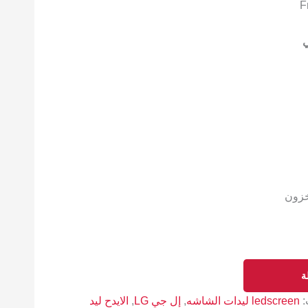
خزون
ة
:
ledscreen ليدات الشاشه
,
إل جي LG
,
الايدح ليد