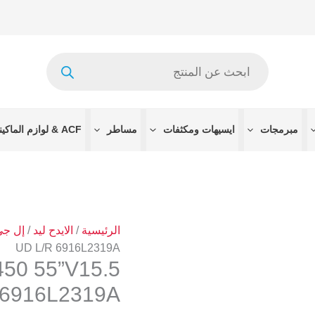
كمية
LG55UH6150
55UH6450
Products
55''V15.5
search
ART3
UD
L/R
مبرمجات
ايسيهات ومكثفات
مساطر
ACF & لوازم الماكينات
6916L2319A
الرئيسية
/
الايدح ليد
/
إل جي 
UD L/R 6916L2319A
50 55”V15.5
 6916L2319A