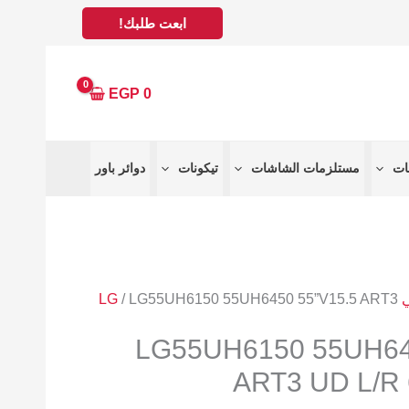
ابعت طلبك!
EGP
0
مستلزمات الشاشات
تيكونات
دوائر باور
LG
/ LG55UH6150 55UH6450 55”V15.5 ART3
LG55UH6150 55UH64
ART3 UD L/R