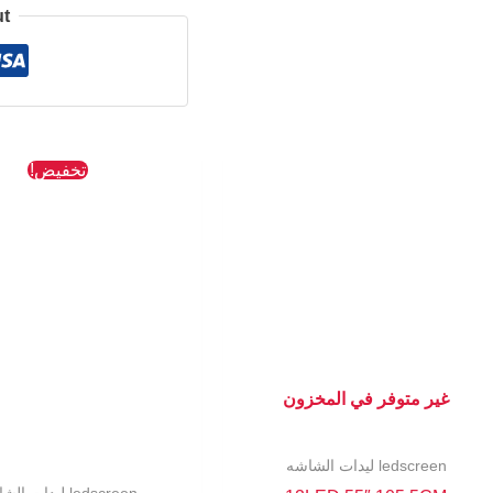
ut
السعر
ا
تخفيض!
الأصلي
ا
هو:
ه
P.
87 EGP.
غير متوفر في المخزون
ledscreen ليدات الشاشه