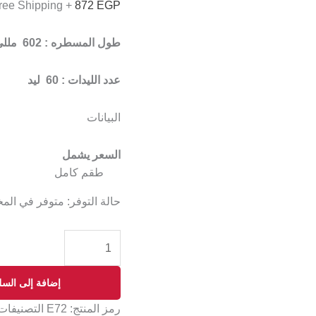
+ Free Shipping
872
EGP
طول المسطره : 602 مللي
عدد الليدات : 60 ليد
البيانات
السعر يشمل
طقم كامل
حالة التوفر:
متوفر في الم
إضافة إلى السل
رمز المنتج:
E72
التصنيفات