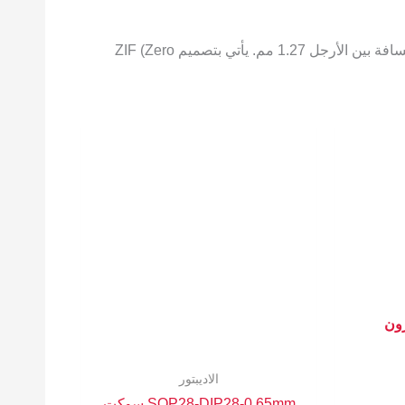
سوكت اختبار ZIF OTS-16-03 مصمم لاختبار وبرمجة الشرائح الإلكترونية من نوع SOP8 و SOIC8 ذات العرض 3.9 مم والمسافة بين الأرجل 1.27 مم. يأتي بتصميم ZIF (Zero
زون
الاديبتور
SOP28-DIP28-0.65mm سوكت