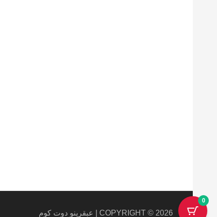
Maecenas mi justo, interdum
at consectetur vel, tristique
et arcu.
0
COPYRIGHT © 2026 | عبقرينو دوت كوم