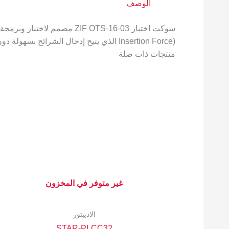
الوصف
Insertion Force) الذي يتيح إدخال الشرائح بسهولة دون الحاجة إلى لحام أو تطبيق ضغط كبير
منتجات ذات صلة
غير متوفر في المخزون
الاديبتور
STAR-PLCC32