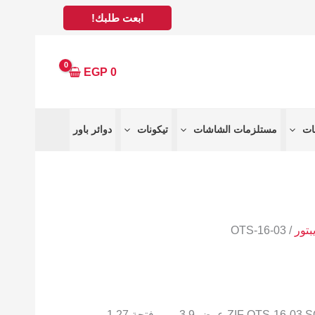
ابعت طلبك!
EGP
0
مستلزمات الشاشات
تيكونات
دوائر باور
يبتور
/ OTS-16-03