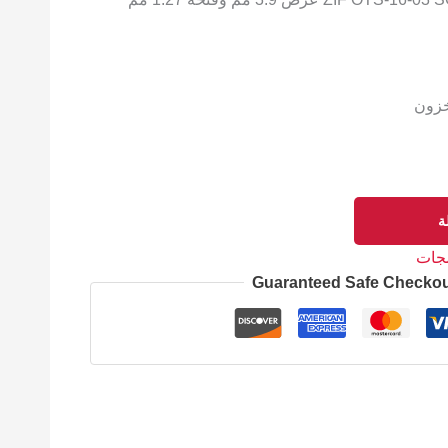
خزون
ة
مجات
Guaranteed Safe Checko