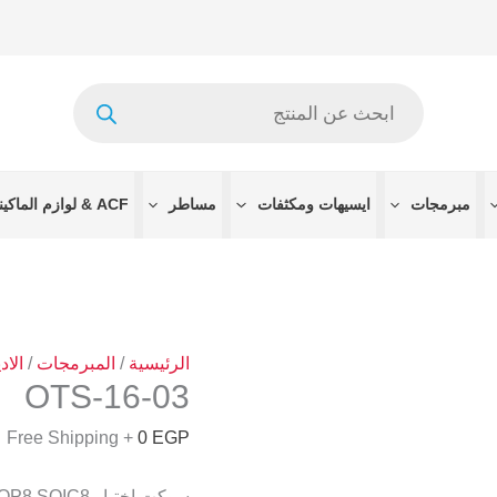
كمية
OTS-
16-
Products
03
search
مبرمجات
ايسيهات ومكثفات
مساطر
ACF & لوازم الماكينات
الرئيسية
/
المبرمجات
/
الاد
OTS-16-03
+ Free Shipping
0
EGP
سوكت اختبار ZIF OTS-16-03 SOP8 SOIC8 عرض 3.9 مم وفتحة 1.27 مم