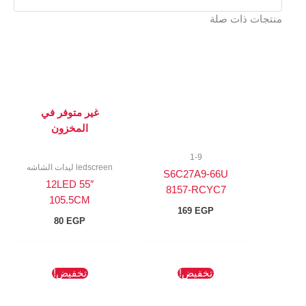
منتجات ذات صلة
غير متوفر في
المخزون
1-9
ledscreen ليدات الشاشه
S6C27A9-66U
12LED 55″
8157-RCYC7
105.5CM
169
EGP
80
EGP
السعر
السعر
السعر
السعر
تخفيض!
تخفيض!
الأصلي
الحالي
الأصلي
الحالي
هو:
هو:
هو:
هو:
512 EGP.
763 EGP.
349 EGP.
382 EGP.