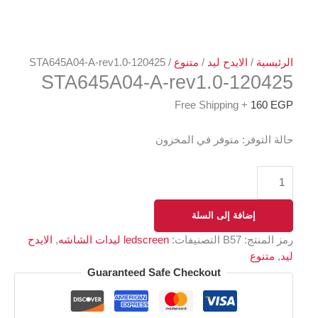
الرئيسية
/
الايدح ليد
/
متنوع
/ STA645A04-A-rev1.0-120425
STA645A04-A-rev1.0-120425
+ Free Shipping
160
EGP
حالة التوفر:
متوفر في المخزون
إضافة إلى السلة
رمز المنتج:
B57
التصنيفات:
ledscreen ليدات الشاشه
,
الايدح
ليد
,
متنوع
Guaranteed Safe Checkout