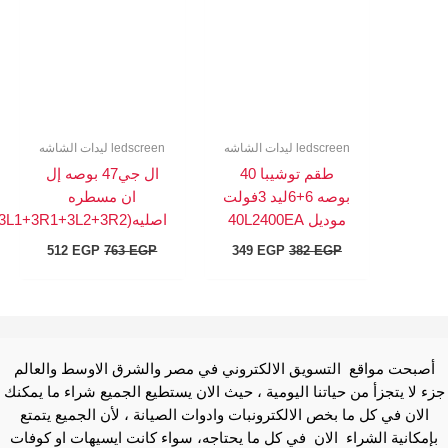
ledscreen ليدات الشاشه
ledscreen ليدات الشاشه
طقم توشيبا 40
ال جي47 بوصه إل
بوصه 6+6ليد 3فولت
ان مسطره
موديل 40L2400EA
اصليه(3L1+3R1+3L2+3R2)
512
EGP
763
EGP
349
EGP
382
EGP
أصبحت مواقع التسويق الالكتروني في مصر والشرق الاوسط والعالم
زء لا يتجزأ من حياتنا اليومية ، حيث الان يستطيع الجميع شراء ما يمكنك
الان في كل ما بخص الالكترونبات وادوات الصيانة ، لأن الجميع يتمتع
بإمكانية الشراء الان في كل ما يحتاجه، سواء كانت ايسيهات او كوفات