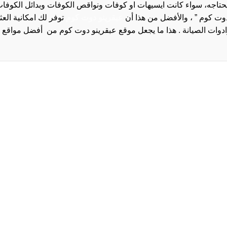
 يحتاجه، سواء كانت ايسيهات او كوفات ونواقص الكوفات وبدائل الكوفات 
دوت كوم ” ، والأفضل من هذا أن
عبقرينو دوت كوم
توفر لك امكانية الع
روا
سياسة الخصوصية و
سيا
احدث
احد