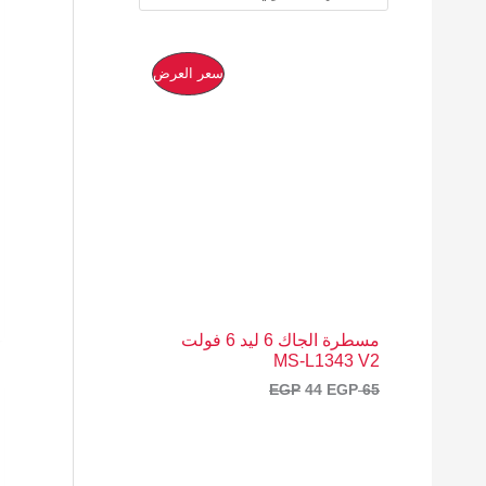
ا
ا
م
سعر العرض
ل
ل
س
س
ن
ع
ع
ر
ر
ت
ا
ا
ل
ل
ج
أ
ح
ص
ا
م
ل
ل
ي
ي
خ
ه
ه
و
و
ف
:
:
مسطرة الجاك 6 ليد 6 فولت
4
6
MS-L1343 V2
4
5
ض
EGP
44
EGP
65
E
E
G
G
P
P
.
.