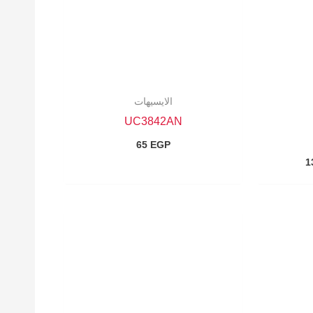
الايسيهات
UC3842AN
65
EGP
1