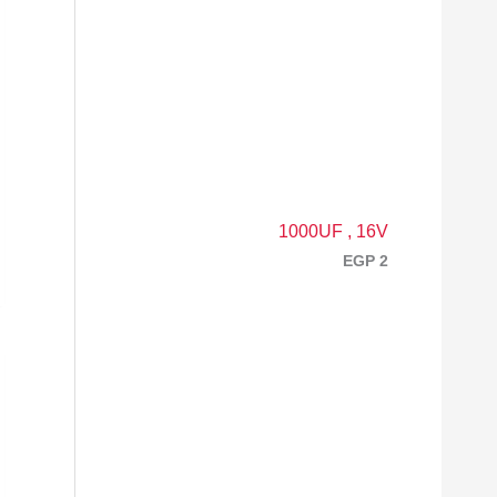
1000UF , 16V
EGP
2