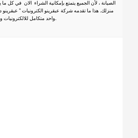
الصيانة ، لأن الجميع يتمتع بإمكانية الشراء الان في كل ما
منزلك. هذا ما تقدمه شركة عبقرينو الكترونيات ” عبقرينو 
واحد متكامل للالكترونيات وادوات الصيانة . هذا ما يجعل موقع عبقرينو دوت كوم من أفضل مواقع تسوق عبر الإنترنت في مصر.
Maecenas mi justo, interdum
at consectetur vel, tristique
et arcu.