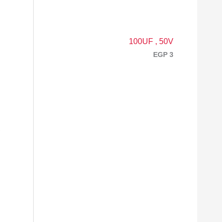
100UF , 50V
EGP
3