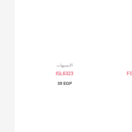
الايسيهات
ISL6323
F
39
EGP