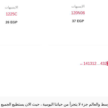
الايسيهات
الايسيهات
120N06
1225C
37
EGP
26
EGP
←
14
13
12
…
4
3
2
والعالم جزء لا يتجزأ من حياتنا اليومية ، حيث الان يستطيع الجميع 