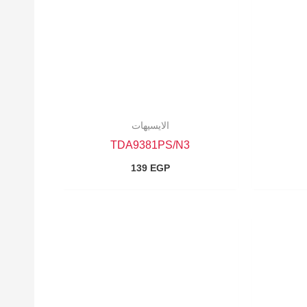
الايسيهات
TDA9381PS/N3
139
EGP
السعر
الحالي
هو:
131 EGP.