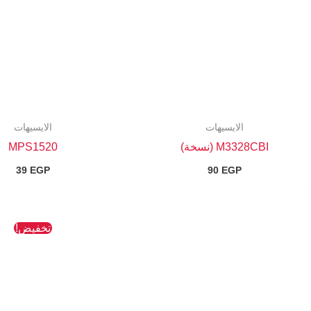
الايسيهات
الايسيهات
M3328CBI (نسخة)
MPS1520
39
EGP
90
EGP
السعر
تخفيض!
الأصلي
هو:
137 EGP.