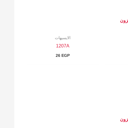
زون
الايسيهات
1207A
26
EGP
زون