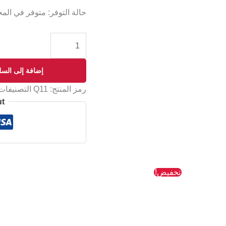
حالة التوفر:
متوفر في الم
إضافة إلى السل
رمز المنتج:
Q11
التصنيفات
ut
السعر
السعر
تخفيض!
الأصلي
الحالي
هو:
هو:
403 EGP.
436 EGP.