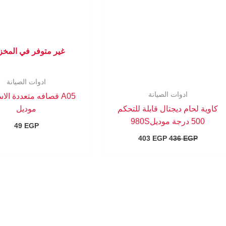
غير متوفر في المخ
ادوات الصيانة
ادوات الصيانة
A05 قصافه متعددة ال
كاوية لحام ديجتال قابلة للتحكم
موديل
500 درجة موديل980S
49
EGP
403
EGP
436
EGP