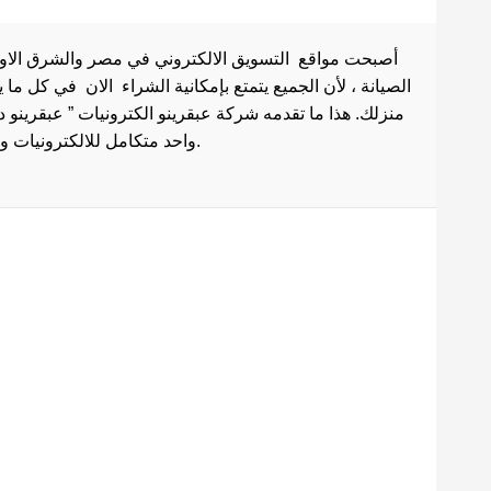
أصبحت مواقع التسويق الالكتروني في مصر والشرق الاوسط 
الصيانة ، لأن الجميع يتمتع بإمكانية الشراء الان في كل ما
منزلك. هذا ما تقدمه شركة عبقرينو الكترونيات ” عبقرينو 
واحد متكامل للالكترونيات وادوات الصيانة . هذا ما يجعل موقع عبقرينو دوت كوم من أفضل مواقع تسوق عبر الإنترنت في مصر.
Maecenas mi justo, interdum
at consectetur vel, tristique