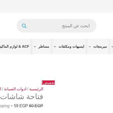
كمية
السعر
السعر
فتاحة
الأصلي
الحالي
شاشات
هو:
هو:
Products
والموبايل
60 EGP.
59 EGP.
search
السحرية
مبرمجات
ايسيهات ومكثفات
مساطر
ACF & لوازم الماكينات
تخفيض!
الرئيسية
/
ادوات الصيانة
/
ا
فتاحة شاشات و
+ Free Shipping
59
EGP
60
EGP