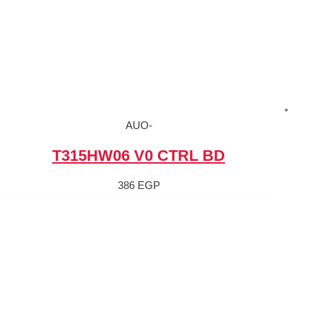
-AUO
T315HW06 V0 
386
EGP