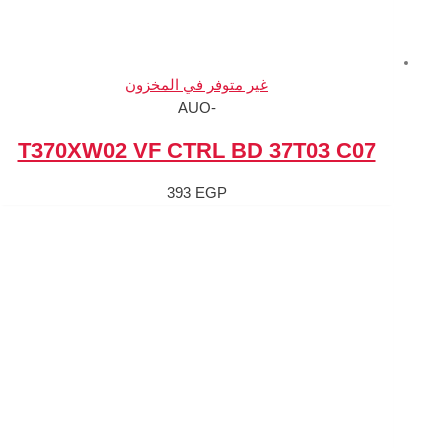
متوفر في المخزون
-AUO
T370XW02 VF CTRL B
393
EGP