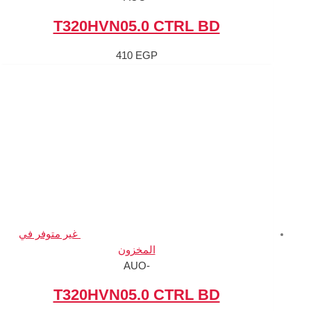
T320HVN05.0 C
410
EGP
غير متوفر في
المخزون
-AUO
T320HVN05.0 C