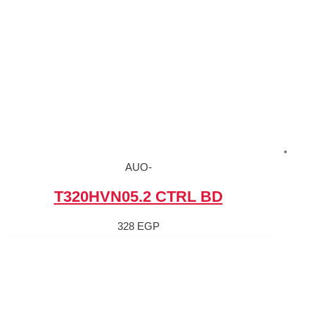
-AUO
T320HVN05.2 C
328
EGP